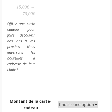
15,00
€
–
Plage
70,00
€
de
Offrez une carte
prix :
cadeau pour
15,00€
faire découvrir
à
nos vins à vos
proches. Nous
70,00€
enverrons les
bouteilles à
l’adresse de leur
choix !
Montant de la carte-
cadeau