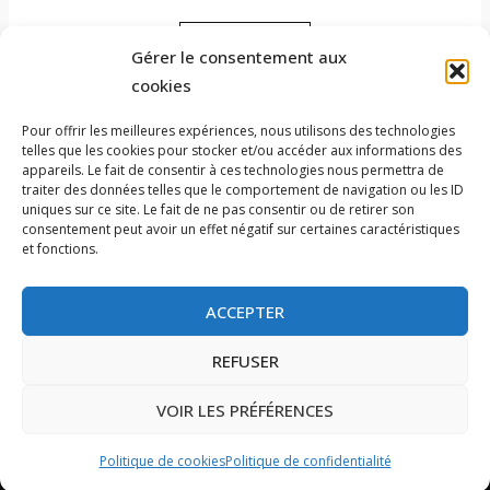
Ajouter ?
Gérer le consentement aux
cookies
Pour offrir les meilleures expériences, nous utilisons des technologies
telles que les cookies pour stocker et/ou accéder aux informations des
appareils. Le fait de consentir à ces technologies nous permettra de
traiter des données telles que le comportement de navigation ou les ID
uniques sur ce site. Le fait de ne pas consentir ou de retirer son
consentement peut avoir un effet négatif sur certaines caractéristiques
et fonctions.
ACCEPTER
L'ABUS D'ALCOOL EST DANGEREUX POUR LA SANTÉ, À
CONSOMMER AVEC MODÉRATION
REFUSER
Politique de confidentialité
|
Conditions Générales de Vente
Livraison gratuite
à partir de 5 cartons de 6 bouteilles à 25km du
VOIR LES PRÉFÉRENCES
Domaine et à partir de 7 cartons de 6 bouteilles en France
Métropolitaine
Politique de cookies
Politique de confidentialité