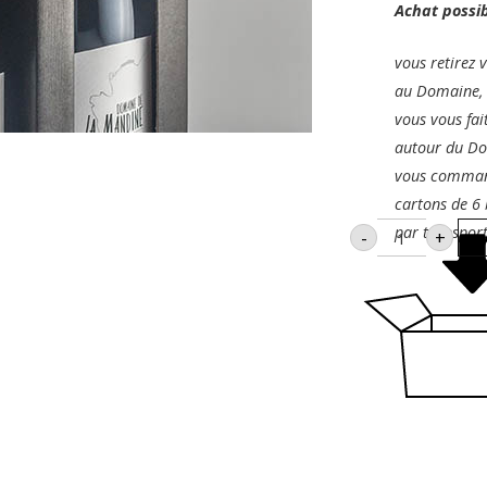
Achat possibl
vous retirez
au Domaine,
vous vous fai
autour du D
vous comman
cartons de 6 
quantité
par transport
-
+
de
Valisette
pour
2
bouteilles