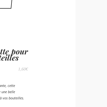
ette pour
eilles
1,60
€
ante, cette
e une belle
à vos bouteilles.