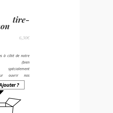
e tire-
hon
6,30
€
s à côté de notre
uchon (bien
) spécialement
ur ouvrir nos
Ajouter ?