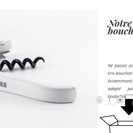
Notr
bouc
Ne passez pa
tire-bo
évidemment
adapté po
bouteilles.
quantité
-
+
de
Notre
tire-
bouchon