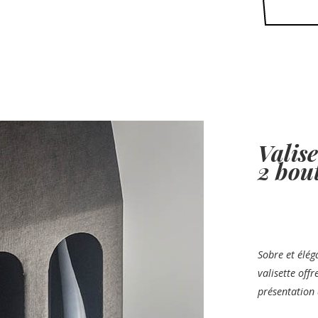
Valis
2 bout
Sobre et élég
valisette offr
présentation 