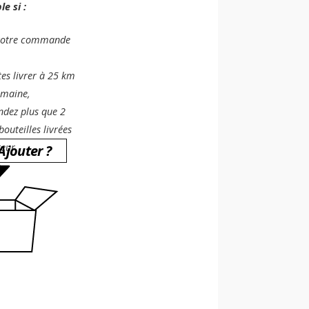
e si :
 votre commande
tes livrer à 25 km
omaine,
dez plus que 2
bouteilles livrées
eur.
Ajouter ?