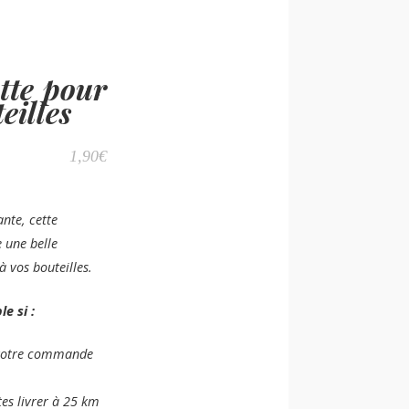
ette pour
eilles
1,90
€
ante, cette
e une belle
à vos bouteilles.
e si :
 votre commande
tes livrer à 25 km