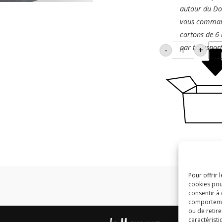
autour du D
vous comman
cartons de 6 
quantité
par transport
-
+
de
Valisette
pour
3
bouteilles
Pour offrir 
cookies pou
consentir à
comportement
ou de retire
caractéristi